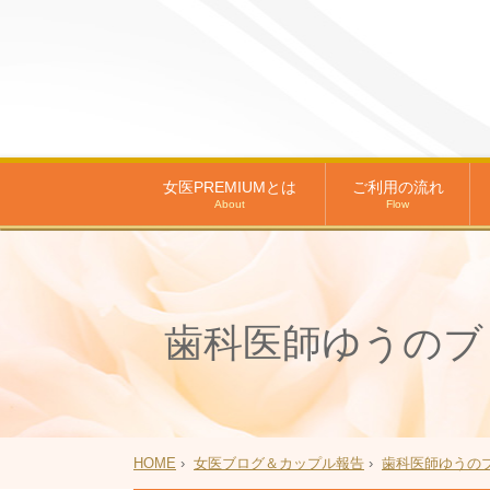
女医PREMIUMとは
ご利用の流れ
About
Flow
歯科医師ゆうのブ
HOME
›
女医ブログ＆カップル報告
›
歯科医師ゆうの