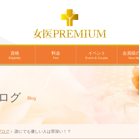
資格
料金
イベント
会員様
Eligibility
Fee
Event & Couple
New M
ログ
Blog
ブログ
›
誰にでも優しい人は罪深い！？