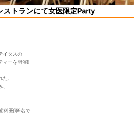
ストランにて女医限定Party
テイタスの
ィーを開催!!
れた、
み、
・歯科医師9名で