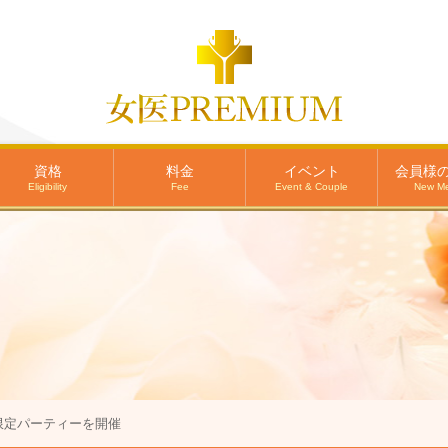
資格
料金
イベント
会員様
Eligibility
Fee
Event & Couple
New M
限定パーティーを開催