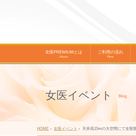
女医PREMIUMとは
ご利用の流れ
About
Flow
女医イベント
Blog
HOME
›
女医イベント
›
天井高15mの大空間にて女医