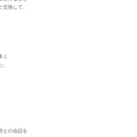
と交換して、
多く
た。
性との会話を