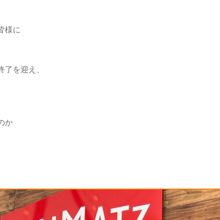
皆様に
終了を迎え、
、
のか