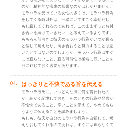
のか、精神的な疾患の影響なのかはわかりません。
モラハラを受けている女性の多くは、モラハラ行為
をしてくる時以外は、一緒にいてすごく幸せだし、
もし直してくれるのであれば、このままずっとお付
き合いを続けていきたい…と考えているようです。
もちろん前向きに彼氏のモラハラ行為がいつか直る
と信じて耐えたり、向き合おうと努力することは悪
いことではないのでしょうが、モラハラ行為はすぐ
には直らないこと、直る可能性は極端に低いことを
肝に銘じておく必要があります。
はっきりと不快である旨を伝える
モラハラ彼氏に、いつどんな風に何を言われたの
か、細かく記憶しておき、そのときの行為や発言が
不愉快であること、辛いことを伝えて、やめてもら
うように伝えることを試みましょう。
もしも、彼氏が自分のモラハラ行為を自覚して、考
えなおしてくれるのであれば、すぐには直らなくて