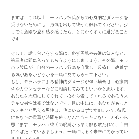
まずは、これ以上、モラハラ彼氏からの心身的なダメージを
受けないためにも、勇気を出して彼から離れてください。少
しでも危険や違和感を感じたら、とにかくすぐに逃げること
です‼︎
そして、話し合いをする際は、必ず両親や共通の知人など、
第三者に間に入ってもらうようにしましょう。その際、モラ
ハラ彼氏が、自分のモラハラ行為を自覚し、反省し、改善す
る気があるかどうかを一緒に見てもらって下さい。
もし、モラハラによる精神的ダメージが強い場合は、心療内
科やカウンセラーなどに相談してみてもいいかと思います。
あなたを大切にしてくれて、心から愛してくれるであろうス
テキな男性は彼ではないです。世の中には、あなたがもっと
ステキだと思える男性は、他にいるはずです‼︎モラハラ彼氏
にあなたの貴重な時間を使うなんてもったいない、と心から
思います。モラハラ彼氏の呪縛から早く解き放たれて、自由
に羽ばたいていきましょう。一緒に明るく未来に向かってい
きましょうね‼︎