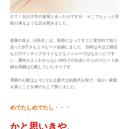
さて！先日大学の後輩と会ったのですが、そこでちょっと背
筋が凍るような話を聞きました。
後輩の友人（
A
先生）は、医師になってすぐに某
SNS
で知り
合った
B
子さんとスピード結婚しました。当時は今ほど婚活
などのマッチングサイトなどもメジャーではなかったです
し、素性がよくわからない
SNS
での出会いからのスピード結
婚を周囲は心配していたそうです。
周囲の心配はよそに
2
人は盛大な結婚式を挙げ、温かい家庭
を築くことを神のもとで誓いました。
めでたしめでたし・・・
かと思いきや、