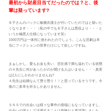
最初から
財
産目当てだったのでは？と、後
輩は疑っています?
Ｂ子さんのバックに敏腕弁護士が付いていたのではと疑いた
くなります・・・（私の中でもＢ子さんは悪役より・・・と
いうか極悪人仕様になっています笑）
1000
万円は一体何に使われたのでしょう。こんな悲劇は本
当にフィクションの世界だけにして欲しいですね。
まぁしかし、愛もお金も失い、悲壮感で満ち溢れている状態
のＡ先生に何があったかのか聞ける人はいません・・・真実
は
2
人にしかわかりませんね?
Ａ先生は結婚なんて懲り懲り！！と思っているそうです。今
後のご多幸を祈るしかありません。
ＳＮＳでの出会いは様々な事件の発端にもなっていますし、
出会いの場として活用することは危険だと再認識しました。