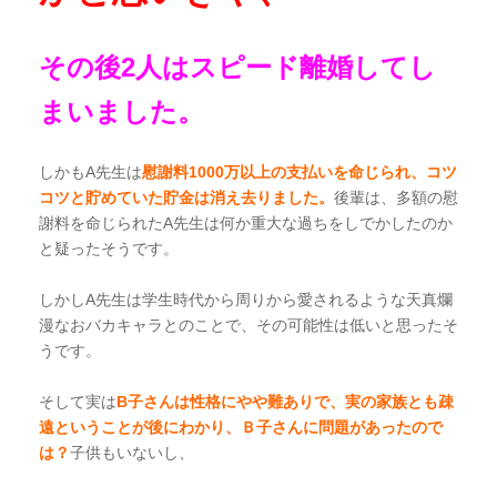
その後2人はスピード離婚してし
まいました。
しかも
A
先生は
慰謝料1000万以上の支払いを命じられ
、コツ
コツと貯めていた貯金は消え去りました。
後輩は、多額の慰
謝料を命じられた
A
先生は何か重大な過ちをしでかしたのか
と疑ったそうです。
しかし
A
先生は学生時代から周りから愛されるような天真爛
漫なおバカキャラとのことで、その可能性は低いと思ったそ
うです。
そして実は
B子さんは性格にやや難ありで、実の家族とも疎
遠ということが後にわかり、Ｂ子さんに問題があったので
は？
子供もいないし、