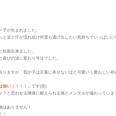
。
一子が生まれました。
っと涙と汗が流れ続け何度も逃げ出したい気持ちでいっぱいに
と対面出来ました。
と喜びの涙に変わり号泣でした。
ありますが、我が子は言葉に表せないほど可愛いく愛おしい存
は強い！！！！」
です(笑)
か？と思わせる陣痛に耐えられる体とメンタルが備わっていま
物はありません！
！！