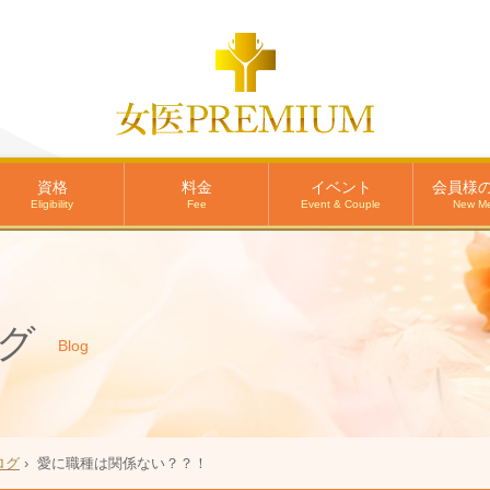
資格
料金
イベント
会員様
Eligibility
Fee
Event & Couple
New M
グ
Blog
ログ
›
愛に職種は関係ない？？！