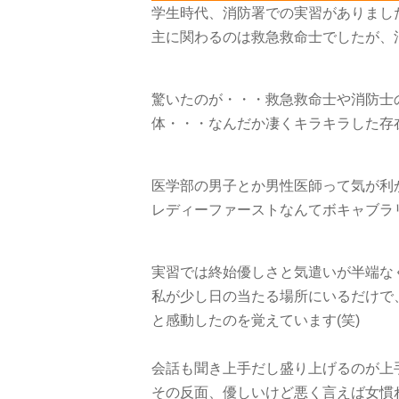
学生時代、消防署での実習がありまし
主に関わるのは救急救命士でしたが、
驚いたのが・・・救急救命士や消防士
体・・・なんだか凄くキラキラした存
医学部の男子とか男性医師って気が利
レディーファーストなんてボキャブラ
実習では終始優しさと気遣いが半端な
私が少し日の当たる場所にいるだけで
と感動したのを覚えています
(
笑
)
会話も聞き上手だし盛り上げるのが上
その反面、優しいけど悪く言えば女慣