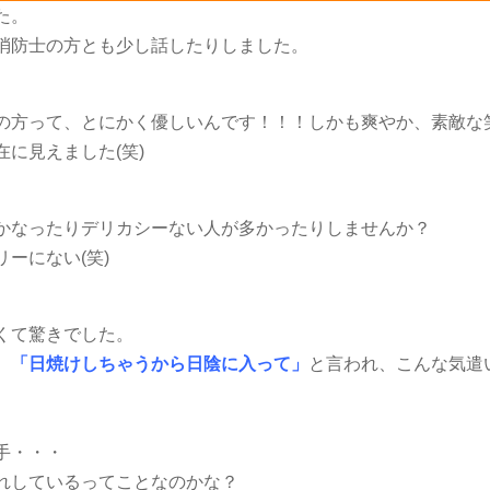
た。
消防士の方とも少し話したりしました。
の方って、とにかく優しいんです！！！しかも爽やか、素敵な
在に見えました
(
笑
)
かなったりデリカシーない人が多かったりしませんか？
リーにない
(
笑
)
くて驚きでした。
、
「日焼けしちゃうから日陰に入って」
と言われ、こんな気遣
手・・・
れしているってことなのかな？