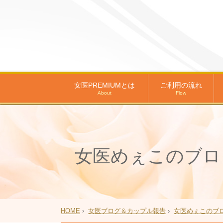
女医PREMIUMとは
ご利用の流れ
About
Flow
女医めぇこのブロ
HOME
›
女医ブログ＆カップル報告
›
女医めぇこのブ